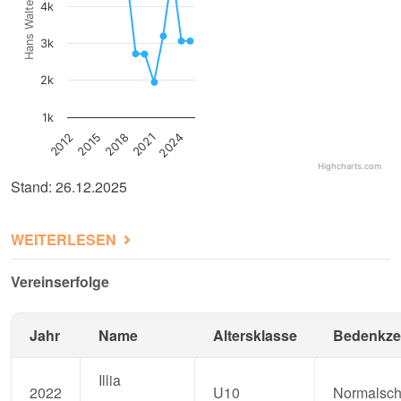
4k
3k
2k
1k
2015
2018
2021
2024
2012
Highcharts.com
Stand: 26.12.2025
ÜBER SC STEINBACH
WEITERLESEN
Vereinserfolge
Jahr
Name
Altersklasse
Bedenkze
Illia
2022
U10
Normalsc