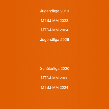
Footer 3 Menü
Jugendliga 2019
MTSJ-MM 2023
MTSJ-MM 2024
Jugendliga 2026
Footer 4 Menü
Schülerliga 2020
MTSJ-MM 2023
MTSJ-MM 2024