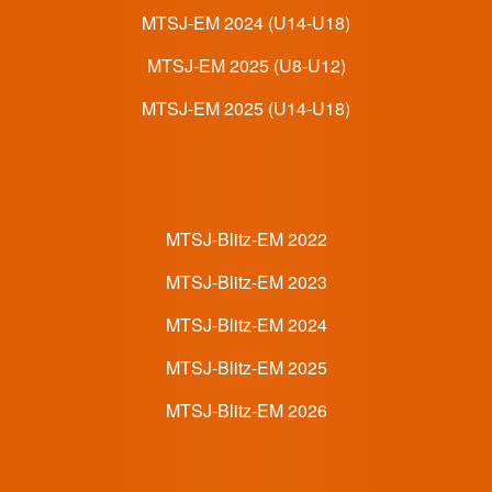
MTSJ-EM 2024 (U14-U18)
MTSJ-EM 2025 (U8-U12)
MTSJ-EM 2025 (U14-U18)
Footer 2 Menü
MTSJ-Blitz-EM 2022
MTSJ-Blitz-EM 2023
MTSJ-Blitz-EM 2024
MTSJ-Blitz-EM 2025
MTSJ-Blitz-EM 2026