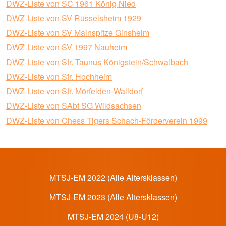
DWZ-Liste von SC 1961 König Nied
DWZ-Liste von SV Rüsselsheim 1929
DWZ-Liste von SV Mainspitze Ginsheim
DWZ-Liste von SV 1997 Nauheim
DWZ-Liste von Sfr. Taunus Königstein/Schwalbach
DWZ-Liste von Sfr. Hochheim
DWZ-Liste von Sfr. Mörfelden-Walldorf
DWZ-Liste von SAbt SG Wildsachsen
DWZ-Liste von Chess Tigers Schach-Förderverein 1999
Footer 1 Menü
MTSJ-EM 2022 (Alle Altersklassen)
MTSJ-EM 2023 (Alle Altersklassen)
MTSJ-EM 2024 (U8-U12)