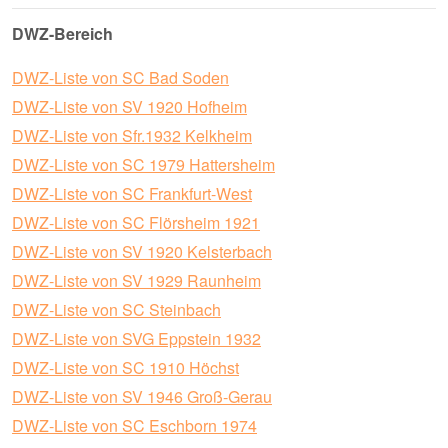
DWZ-Bereich
DWZ-Liste von SC Bad Soden
DWZ-Liste von SV 1920 Hofheim
DWZ-Liste von Sfr.1932 Kelkheim
DWZ-Liste von SC 1979 Hattersheim
DWZ-Liste von SC Frankfurt-West
DWZ-Liste von SC Flörsheim 1921
DWZ-Liste von SV 1920 Kelsterbach
DWZ-Liste von SV 1929 Raunheim
DWZ-Liste von SC Steinbach
DWZ-Liste von SVG Eppstein 1932
DWZ-Liste von SC 1910 Höchst
DWZ-Liste von SV 1946 Groß-Gerau
DWZ-Liste von SC Eschborn 1974