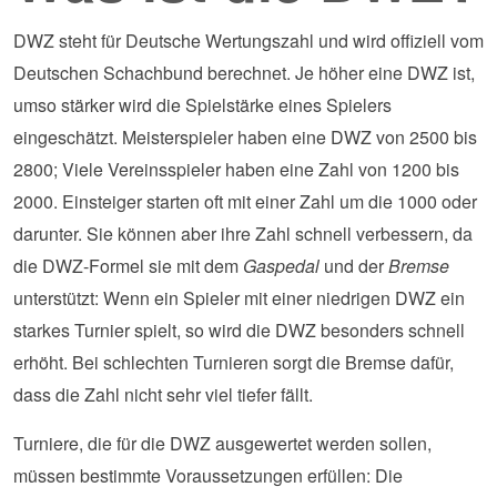
DWZ steht für Deutsche Wertungszahl und wird offiziell vom
Deutschen Schachbund berechnet. Je höher eine DWZ ist,
umso stärker wird die Spielstärke eines Spielers
eingeschätzt. Meisterspieler haben eine DWZ von 2500 bis
2800; Viele Vereinsspieler haben eine Zahl von 1200 bis
2000. Einsteiger starten oft mit einer Zahl um die 1000 oder
darunter. Sie können aber ihre Zahl schnell verbessern, da
die DWZ-Formel sie mit dem
Gaspedal
und der
Bremse
unterstützt: Wenn ein Spieler mit einer niedrigen DWZ ein
starkes Turnier spielt, so wird die DWZ besonders schnell
erhöht. Bei schlechten Turnieren sorgt die Bremse dafür,
dass die Zahl nicht sehr viel tiefer fällt.
Turniere, die für die DWZ ausgewertet werden sollen,
müssen bestimmte Voraussetzungen erfüllen: Die