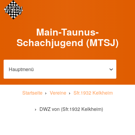
Direkt zum Inhalt
Main-Taunus-
Schachjugend (MTSJ)
Pfadnavigation
Startseite
Vereine
Sfr.1932 Kelkheim
DWZ von (Sfr.1932 Kelkheim)