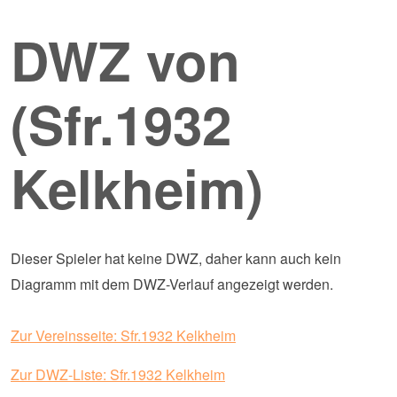
DWZ von
(Sfr.1932
Kelkheim)
Dieser Spieler hat keine DWZ, daher kann auch kein
Diagramm mit dem DWZ-Verlauf angezeigt werden.
Zur Vereinsseite: Sfr.1932 Kelkheim
Zur DWZ-Liste: Sfr.1932 Kelkheim