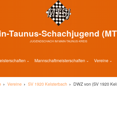
in-Taunus-Schachjugend (MT
JUGENDSCHACH IM MAIN-TAUNUS-KREIS
eisterschaften
Mannschaftmeisterschaften
Vereine
e
Vereine
SV 1920 Kelsterbach
DWZ von (SV 1920 Kels