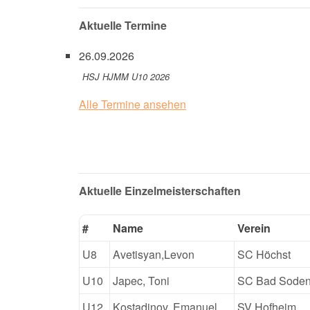
Aktuelle Termine
26.09.2026
HSJ HJMM U10 2026
Alle Termine ansehen
Aktuelle Einzelmeisterschaften
#
Name
Verein
U8
Avetisyan,Levon
SC Höchst
U10
Japec, Toni
SC Bad Sode
U12
Kostadinov, Emanuel
SV Hofheim